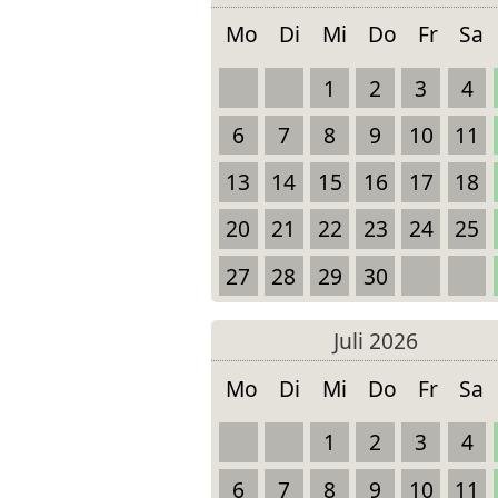
Mo
Di
Mi
Do
Fr
Sa
1
2
3
4
6
7
8
9
10
11
13
14
15
16
17
18
20
21
22
23
24
25
27
28
29
30
Juli 2026
Mo
Di
Mi
Do
Fr
Sa
1
2
3
4
6
7
8
9
10
11