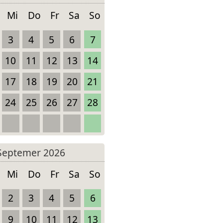
Mi
Do
Fr
Sa
So
3
4
5
6
7
10
11
12
13
14
17
18
19
20
21
24
25
26
27
28
Septemer 2026
Mi
Do
Fr
Sa
So
2
3
4
5
6
9
10
11
12
13