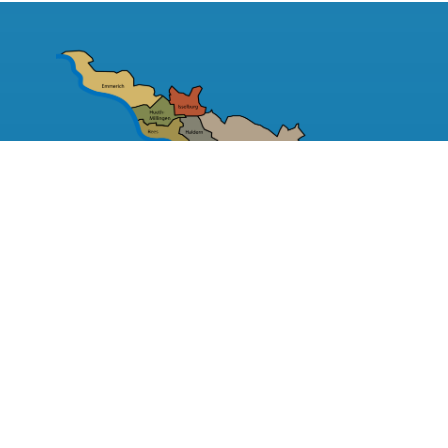
Evangelischer Kirchenkreis
Wesel
Philipp-Reis-Straße 7 - 9
46485 Wesel
0281 - 942294 - 35
info.wesel@ekir.de