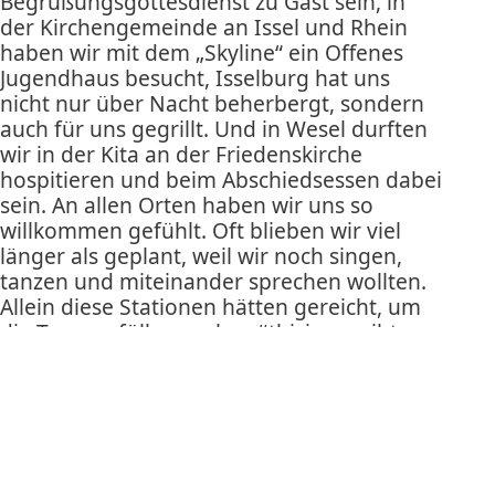
Begrüßungsgottesdienst zu Gast sein, in
der Kirchengemeinde an Issel und Rhein
haben wir mit dem „Skyline“ ein Offenes
Jugendhaus besucht, Isselburg hat uns
nicht nur über Nacht beherbergt, sondern
auch für uns gegrillt. Und in Wesel durften
wir in der Kita an der Friedenskirche
hospitieren und beim Abschiedsessen dabei
sein. An allen Orten haben wir uns so
willkommen gefühlt. Oft blieben wir viel
länger als geplant, weil wir noch singen,
tanzen und miteinander sprechen wollten.
Allein diese Stationen hätten gereicht, um
die Tage zu füllen … aber #thisisme gibt es
ja nur einmal – und so wurden Tage und
Nächte voll genutzt. In guter Erinnerung
bleiben wird uns der Kirchentag in
Hannover – nicht unbedingt die
Gemeinschaftsunterkunft, aber sehr wohl
die Gemeinschaft. Es fing schon mit der